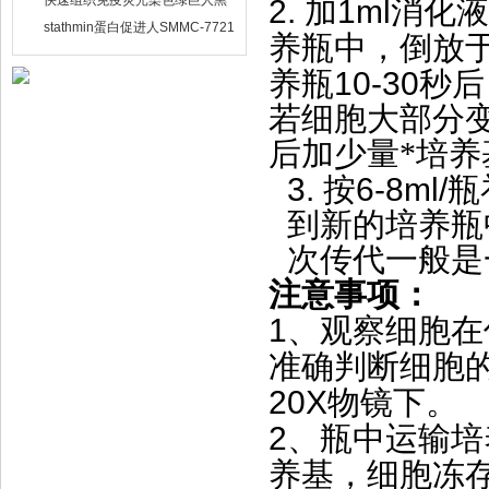
快速组织免疫荧光染色绿巨人黑
2.
1ml
加
消化液
科技导航
stathmin蛋白促进人SMMC-7721
养瓶中，倒放
肝癌细胞增殖侵袭能力
10-30
养瓶
秒后
若细胞大部分变圆
后加少量*培养基终
3.
6-8ml/
按
瓶
到新的培养瓶中
次传代一般是一
注意事项：
1
、观察细胞
准确判断细胞的传
20X
物镜下。
2
、瓶中运输
养基，细胞冻