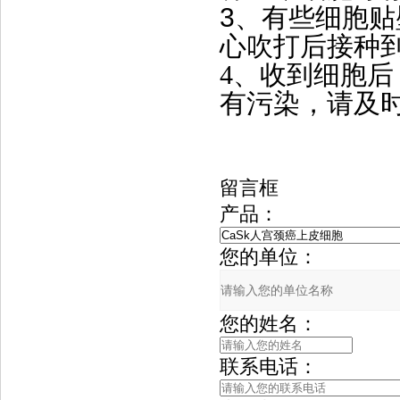
3
、有些细胞贴
心吹打后接种到
4
、收到细胞后
有污染，请及时
留言框
产品：
您的单位：
您的姓名：
联系电话：