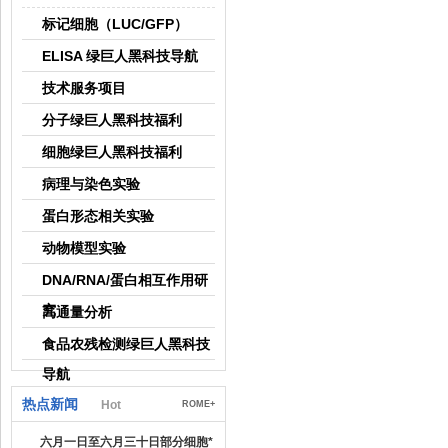
标记细胞（LUC/GFP）
ELISA 绿巨人黑科技导航
技术服务项目
分子绿巨人黑科技福利
细胞绿巨人黑科技福利
病理与染色实验
蛋白形态相关实验
动物模型实验
DNA/RNA/蛋白相互作用研
究
高通量分析
食品农残检测绿巨人黑科技
导航
热点新闻
Hot
ROME+
六月一日至六月三十日部分细胞*