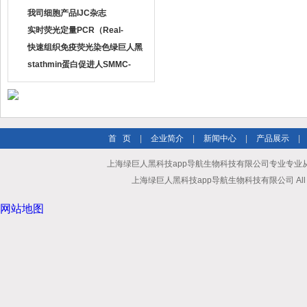
我司细胞产品IJC杂志
实时荧光定量PCR（Real-
TimePCR）实验流程
快速组织免疫荧光染色绿巨人黑
科技导航
stathmin蛋白促进人SMMC-
7721肝癌细胞增殖侵袭能力
首 页
|
企业简介
|
新闻中心
|
产品展示
|
上海绿巨人黑科技app导航生物科技有限公司专业专业
上海绿巨人黑科技app导航生物科技有限公司 All Righ
网站地图