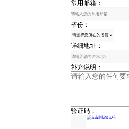
常用邮箱：
省份：
详细地址：
补充说明：
验证码：