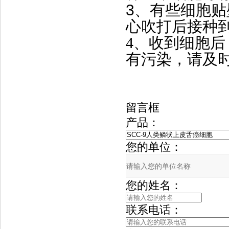
3
、有些
心吹打后接种到新瓶
4
、收到细胞
有污染，请及时
留言框
产品：
您的单位：
您的姓名：
联系电话：