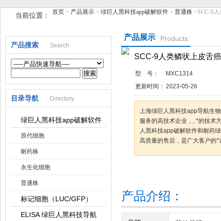
首页
>
产品展示
>
绿巨人黑科技app破解软件
>
普通株
>SCC-
当前位置：
上海绿巨人黑科技app导航生物科技有限公司
产品展示
Products
产品搜索
Search
SCC-9人类鳞状上皮舌
型 号：
MXC1314
更新时间：
2023-05-26
目录导航
Directory
上海绿巨人黑科技app导航生
绿巨人黑科技app破解软件
服务的高技术企业，, *的技术
人黑科技app破解软件和耐药绿巨人黑
原代细胞
高质量的售后，是广大客户的*追求
耐药株
永生化细胞
咨询订购
加
普通株
产品介绍：
标记细胞（LUC/GFP）
ELISA 绿巨人黑科技导航