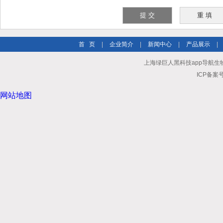
首 页
|
企业简介
|
新闻中心
|
产品展示
|
上海绿巨人黑科技app导航生物科技有
ICP备案号
网站地图