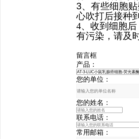
3
、有些细胞贴
心吹打后接种到新
4
、收到细
有污染，请及
留言框
产品：
您的单位：
您的姓名：
联系电话：
常用邮箱：