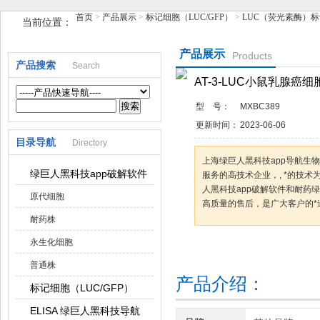
首页
>
产品展示
>
标记细胞（LUC/GFP）
>
LUC（荧光素酶）
当前位置：
上海绿巨人黑科技app导航生物科技有限公司
产品展示
Products
产品搜索
Search
AT-3-LUC小鼠乳腺癌
型 号：
MXBC389
更新时间：
2023-06-06
目录导航
Directory
上海绿巨人黑科技app导航生
绿巨人黑科技app破解软件
服务的高技术企业，, *的
人黑科技app破解软件和耐药绿巨人
原代细胞
高质量的售后，是广大客户的*追
耐药株
永生化细胞
咨询订购
加
普通株
产品介绍：
标记细胞（LUC/GFP）
ELISA 绿巨人黑科技导航