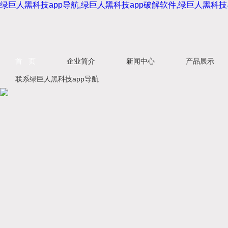
绿巨人黑科技app导航,绿巨人黑科技app破解软件,绿巨人黑科
首 页
企业简介
新闻中心
产品展示
联系绿巨人黑科技app导航